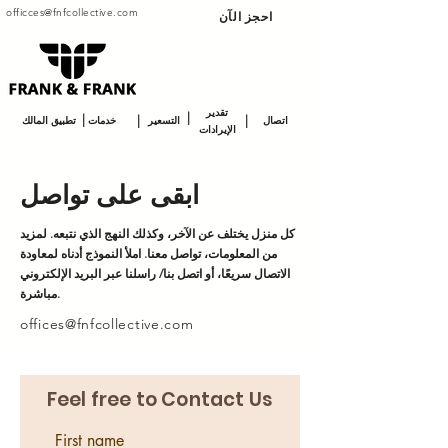
officces@fnfcollective.com
احجز الآن
تقدير
|
|
|
|
اتصال
التسعير
خدمات
تطبيق المالك
الإيرادات
ابقى على تواصل
كل منزل يختلف عن الآخر، وكذلك النهج الذي نتبعه. لمزيد
من المعلومات، تواصل معنا. املأ النموذج أدناه لمعاودة
الاتصال سريعًا، أو اتصل بنا/ راسلنا عبر البريد الإلكتروني
مباشرة.
offices@fnfcollective.com
Feel free to Contact Us
First name