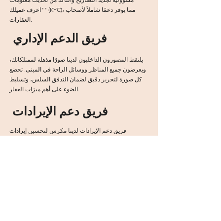
"اعرف عميلك" (KYC)، مما يوفر دعمًا شاملاً لأصحاب
العقارات.
فريق الدعم الإداري
يلتقط المصورون الداخليون لدينا صورًا مذهلة لممتلكاتك،
ويعرضون جميع المناظر ووسائل الراحة في المبنى. تخضع
كل صورة لتحرير دقيق لضمان التدفق السلس، وتسليط
الضوء على أهم ميزات العقار.
فريق دعم الإيرادات
فريق دعم الإيرادات لدينا مكرس لتحسين إيرادات
الممتلكات الخاصة بك. ويتضمن ذلك ضمان التسعير
الصحيح على مدار العام، والاستفادة من النهج الديناميكي
الذي يتكيف مع الطلب والعرض. يستخدم الفريق مجموعة
من الخوارزميات والتعديلات اليدوية لتحقيق أقصى قدر من
الأرباح. بالإضافة إلى ذلك، نقوم بتصميم إستراتيجيات
التسعير بناءً على القناة المستخدمة، مثل Airbnb مقابل
Booking.com. اكتشف المزيد حول استراتيجيات التسعير
الخاصة بنا للحصول على فهم شامل.